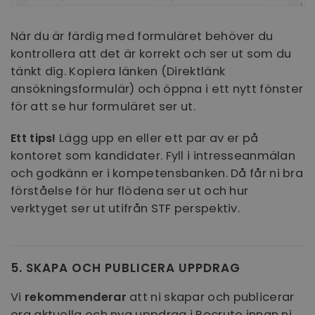
__cf_bm
30
Cloudflare Inc.
minuter
.vimeo.com
När du är färdig med formuläret behöver du
kontrollera att det är korrekt och ser ut som du
tänkt dig. Kopiera länken (Direktlänk
ansökningsformulär) och öppna i ett nytt fönster
för att se hur formuläret ser ut.
CookieScriptConsent
1 år 1
CookieScript
månad
.recruto.se
Ett tips!
Lägg upp en eller ett par av er på
kontoret som kandidater. Fyll i intresseanmälan
och godkänn er i kompetensbanken. Då får ni bra
förståelse för hur flödena ser ut och hur
verktyget ser ut utifrån STF perspektiv.
ClientId
outlook.office365.com
1 år
5. SKAPA OCH PUBLICERA UPPDRAG
Vi
rekommenderar
att ni skapar och publicerar
era aktuella och nya uppdrag i Recruto innan ni