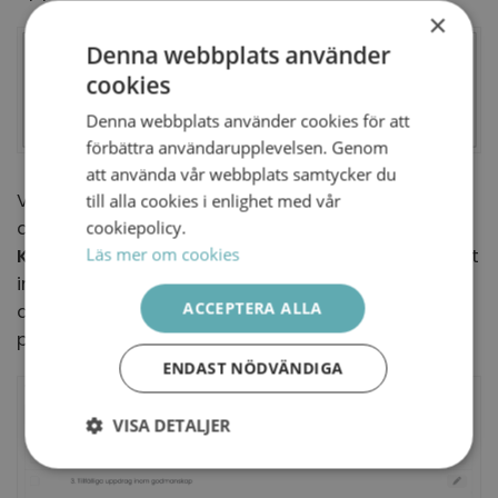
×
Denna webbplats använder
cookies
SWEDISH
Denna webbplats använder cookies för att
ENGLISH
förbättra användarupplevelsen. Genom
att använda vår webbplats samtycker du
Vilken typ av uppdrag som STF är intresserad av
till alla cookies i enlighet med vår
att ta ligger default i mallen
Kontrollpanelen >
cookiepolicy.
Läs mer om cookies
Kompetensbanken > Typ av uppdrag.
Vi har lagt
in ett antal olika typer av uppdrag men det går
ACCEPTERA ALLA
att redigera, lägga och ta bort utifrån era egna
preferenser.
ENDAST NÖDVÄNDIGA
VISA DETALJER
Strikt
Prestanda
Inriktning
nödvändigt