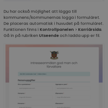
Du har också möjlighet att lägga till
kommunens/kommunernas logga i formuläret.
De placeras automatisk i huvudet på formuläret.
_GRECAPTCHA
6
Google LLC
månader
Funktionen finns i
Kontrollpanelen
>
Karriärsida
.
www.google.com
Gå in på rubriken
Utseende
och ladda upp er fil.
VISITOR_PRIVACY_METADATA
6
YouTube
månader
.youtube.com
MS0
30
Microsoft
minuter
Corporation
.microsoft.com