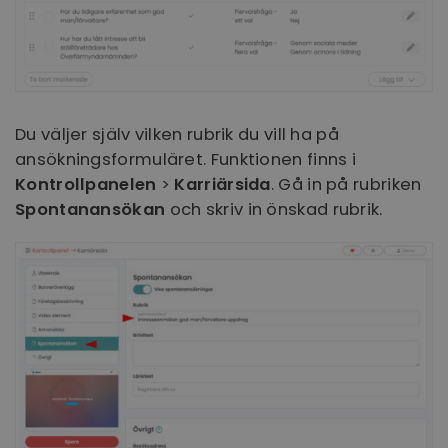
PHPSESSID
Session
PHP.net
www.recruto.se
Du väljer själv vilken rubrik du vill ha på
ansökningsformuläret. Funktionen finns i
Kontrollpanelen
>
Karriärsida
. Gå in på rubriken
Google
Spontanansökan
och skriv in önskad rubrik.
Integritetspolicy
PHPSESSID
Session
PHP.net
support.recruto.se