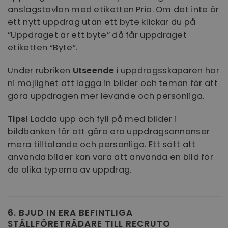
minuter
cook
anslagstavlan med etiketten Prio. Om det inte är
finn
cook
ett nytt uppdrag utan ett byte klickar du på
sann
för
”Uppdraget är ett byte” då får uppdraget
sess
etiketten “Byte”.
_fbp
3
Anvä
Meta Platform Inc.
månader
att l
.recruto.se
rekl
Under rubriken
Utseende
i uppdragsskaparen har
real
ni möjlighet att lägga in bilder och teman för att
tred
göra uppdragen mer levande och personliga.
YSC
Session
Denn
Google LLC
YouT
.youtube.com
visn
Tips!
Ladda upp och fyll på med bilder i
vide
bildbanken för att göra era uppdragsannonser
bcookie
1 år
Dett
Microsoft Corporation
1: a 
.linkedin.com
mera tilltalande och personliga. Ett sätt att
dela
webb
använda bilder kan vara att använda en bild för
medi
de olika typerna av uppdrag.
uid
bot.zmashsolutions.com
1 år 1
Denn
månad
tillh
till
anvä
data
6. BJUD IN ERA BEFINTLIGA
webb
kan s
STÄLLFÖRETRÄDARE TILL RECRUTO
part