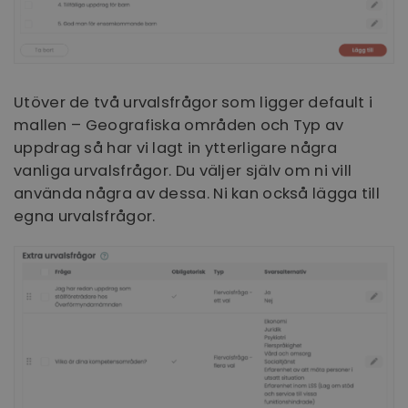
Funktioner
Oklassificerade
Utöver de två urvalsfrågor som ligger default i
mallen – Geografiska områden och Typ av
uppdrag så har vi lagt in ytterligare några
vanliga urvalsfrågor. Du väljer själv om ni vill
använda några av dessa. Ni kan också lägga till
Strikt nödvändigt
Prestanda
Inriktning
egna urvalsfrågor.
Funktioner
Oklassificerade
Strikt nödvändiga kakor tillåter
kärnwebbplatsfunktioner som användarinloggning
och kontohantering. Webbplatsen kan inte
användas ordentligt utan strikt nödvändiga cookies.
Namn
Leverantör / Domän
Utgång
li_gc
6
LinkedIn
månader
Corporation
.linkedin.com