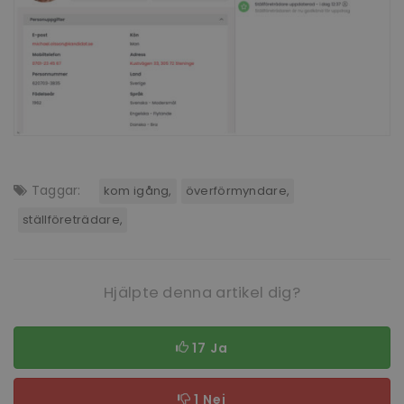
Taggar:
kom igång
överförmyndare
ställföreträdare
Hjälpte denna artikel dig?
17 Ja
1 Nej