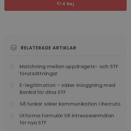
nödvändigt
4 Nej
Funktioner
Oklassificerade
RELATERADE ARTIKLAR
Strikt nödvändigt
Prestanda
Inriktning
Matchning mellan uppdragets- och STF
Funktioner
Oklassificerade
förutsättningar
Strikt nödvändiga kakor tillåter
E-legitimation – säker inloggning med
kärnwebbplatsfunktioner som användarinloggning
BankId för dina STF
och kontohantering. Webbplatsen kan inte
användas ordentligt utan strikt nödvändiga cookies.
Så funkar säker kommunikation i Recruto
Namn
Leverantör / Domän
Utgång
li_gc
6
Utforma formulär till intresseanmälan
LinkedIn
månader
Corporation
för nya STF
.linkedin.com