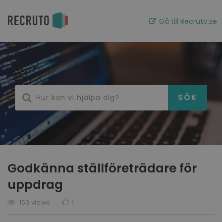
Gå till Recruto.se
Godkänna ställföreträdare för
uppdrag
163 views
1