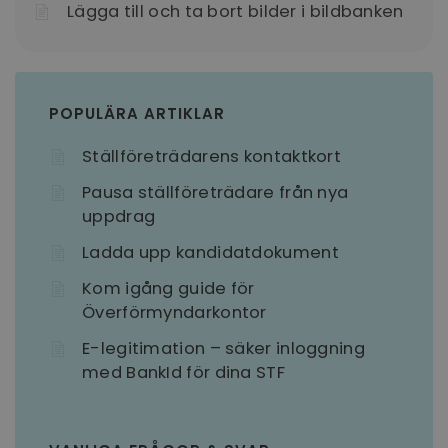
Lägga till och ta bort bilder i bildbanken
PHPSESSID
Session
PHP.net
www.recruto.se
POPULÄRA ARTIKLAR
Ställföreträdarens kontaktkort
Pausa ställföreträdare från nya
Google
uppdrag
Integritetspolicy
Ladda upp kandidatdokument
Kom igång guide för
PHPSESSID
Session
PHP.net
Överförmyndarkontor
support.recruto.se
E-legitimation – säker inloggning
med BankId för dina STF